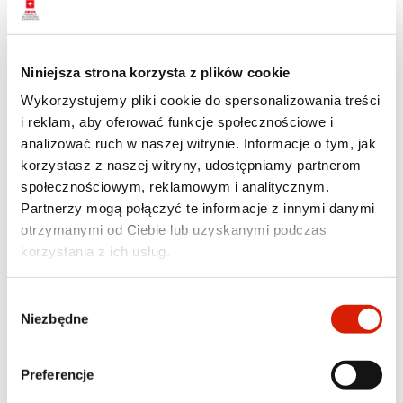
Sokołowcu, klasa 7
EkoCzynniII/00093/2025
Niniejsza strona korzysta z plików cookie
Uczniowie m.in. stworzyli szkolny kącik napraw,
Wykorzystujemy pliki cookie do spersonalizowania treści
odnowili domki dla owadów, wykonali donice z
i reklam, aby oferować funkcje społecznościowe i
plastikowych butelek i torby ze starych
analizować ruch w naszej witrynie. Informacje o tym, jak
koszulek, a także zorganizowali „Dzień Bez
korzystasz z naszej witryny, udostępniamy partnerom
Plastiku” z okazji Światowego Dnia Ziemi.
społecznościowym, reklamowym i analitycznym.
Partnerzy mogą połączyć te informacje z innymi danymi
Szkoła Podstawowa nr 1 im. Karola Miarki w
otrzymanymi od Ciebie lub uzyskanymi podczas
Rydułtowach, klasa 7
korzystania z ich usług.
EkoCzynniII/00073/2025
Wybór
Zespół m.in. urządził plenerową biblioteczkę,
Niezbędne
zgody
zorganizował wymianę ubrań i książek, odnowił
szkolne krzesła, szycie toreb ze starych dżinsów
Preferencje
oraz przeprowadził kampanię na rzecz