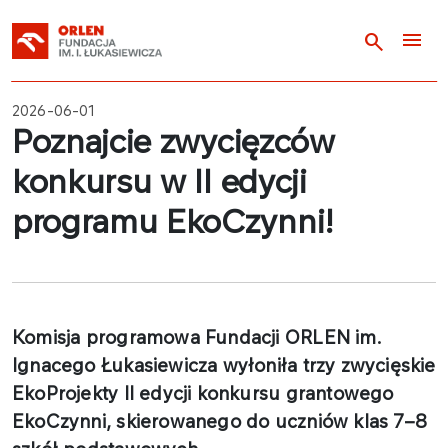
menu
search
2026-06-01
Poznajcie zwycięzców
konkursu w II edycji
programu EkoCzynni!
Komisja programowa Fundacji ORLEN im.
Ignacego Łukasiewicza wyłoniła trzy zwycięskie
EkoProjekty II edycji konkursu grantowego
EkoCzynni, skierowanego do uczniów klas 7–8